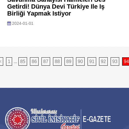
Getirdi! Dünya Devi Türkiye Ile Iş
Birliği Yapmak Istiyor
2024-01-01
<
1
...
85
86
87
88
89
90
91
92
93
94