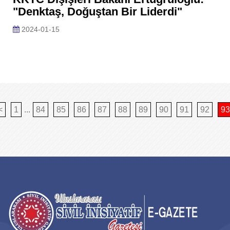
"Denktaş, Doğuştan Bir Liderdi"
2024-01-15
<
1
...
84
85
86
87
88
89
90
91
92
93