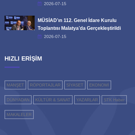
2026-07-15
MÜSİAD’ın 112. Genel İdare Kurulu
Toplantısı Malatya’da Gerçekleştirildi
2026-07-15
HIZLI ERİŞİM
MANŞET
RÖPORTAJLAR
SİYASET
EKONOMİ
DÜNYADAN
KÜLTÜR & SANAT
YAZARLAR
STK Haber
MAKALELER