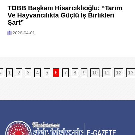
TOBB Başkanı Hisarcıklıoğlu: “Tarım
Ve Hayvancılıkta Güçlü İş Birlikleri
Şart”
2026-04-01
<
1
2
3
4
5
6
7
8
9
10
11
12
13