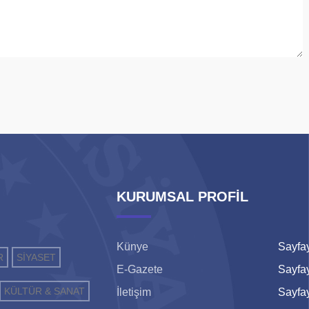
KURUMSAL PROFİL
Künye
Sayfay
R
SİYASET
E-Gazete
Sayfay
KÜLTÜR & SANAT
İletişim
Sayfay