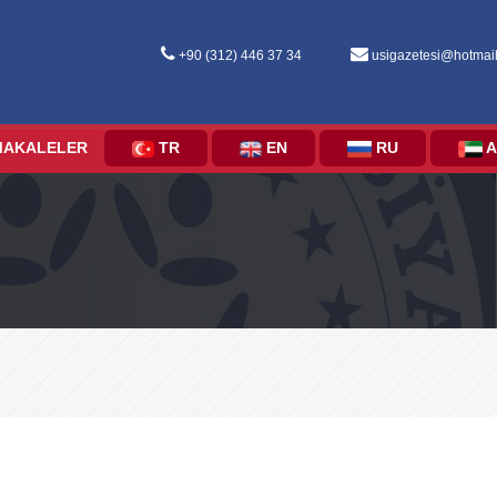
+90 (312) 446 37 34
usigazetesi@hotmai
MAKALELER
TR
EN
RU
A