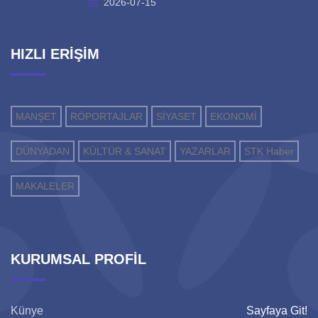
2026-07-15
HIZLI ERİŞİM
MANŞET
RÖPORTAJLAR
SİYASET
EKONOMİ
DÜNYADAN
KÜLTÜR & SANAT
YAZARLAR
STK Haber
MAKALELER
KURUMSAL PROFİL
Künye
Sayfaya Git!