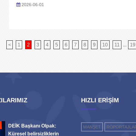
2026-06-01
<
1
2
3
4
5
6
7
8
9
10
11
...
19
ILARIMIZ
HIZLI ERİŞİM
DEİK Başkanı Olpak:
MANŞET
RÖPORTAJLA
Küresel belirsizliklerin