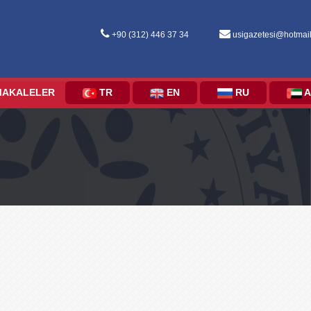
+90 (312) 446 37 34
usigazetesi@hotmai
MAKALELER
TR
EN
RU
A