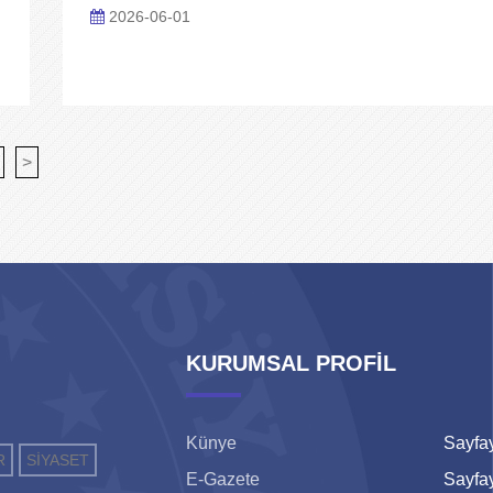
2026-06-01
>
KURUMSAL PROFİL
Künye
Sayfay
R
SİYASET
E-Gazete
Sayfay