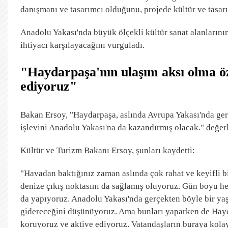
danışmanı ve tasarımcı olduğunu, projede kültür ve tasa
Anadolu Yakası'nda büyük ölçekli kültür sanat alanlarını
ihtiyacı karşılayacağını vurguladı.
"Haydarpaşa'nın ulaşım aksı olma öz
ediyoruz"
Bakan Ersoy, "Haydarpaşa, aslında Avrupa Yakası'nda ger
işlevini Anadolu Yakası'na da kazandırmış olacak." değe
Kültür ve Turizm Bakanı Ersoy, şunları kaydetti:
"Havadan baktığınız zaman aslında çok rahat ve keyifli 
denize çıkış noktasını da sağlamış oluyoruz. Gün boyu her 
da yapıyoruz. Anadolu Yakası'nda gerçekten böyle bir yaş
gidereceğini düşünüyoruz. Ama bunları yaparken de Haydar
koruyoruz ve aktive ediyoruz. Vatandaşların buraya kolay