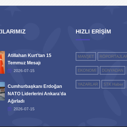
ILARIMIZ
HIZLI ERİŞİM
Atillahan Kurt’tan 15
MANŞET
RÖPORTAJLA
Temmuz Mesajı
EKONOMİ
DÜNYADAN
2026-07-15
YAZARLAR
STK Haber
Cumhurbaşkanı Erdoğan
NATO Liderlerini Ankara’da
Ağırladı
2026-07-15