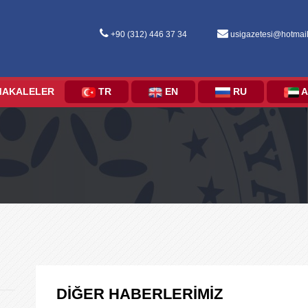
+90 (312) 446 37 34
usigazetesi@hotmai
MAKALELER
TR
EN
RU
A
DİĞER HABERLERİMİZ