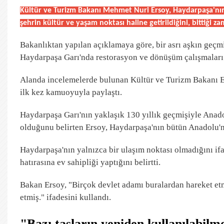
Kültür ve Turizm Bakanı Mehmet Nuri Ersoy, Haydarpaşa'nın
şehrin kültür ve yaşam noktası haline getirildiğini, bittiği z
Bakanlıktan yapılan açıklamaya göre, bir asrı aşkın geçmi
Haydarpaşa Garı'nda restorasyon ve dönüşüm çalışmaları 
Alanda incelemelerde bulunan Kültür ve Turizm Bakanı Ers
ilk kez kamuoyuyla paylaştı.
Haydarpaşa Garı'nın yaklaşık 130 yıllık geçmişiyle Anado
olduğunu belirten Ersoy, Haydarpaşa'nın bütün Anadolu'n
Haydarpaşa'nın yalnızca bir ulaşım noktası olmadığını i
hatırasına ev sahipliği yaptığını belirtti.
Bakan Ersoy, "Birçok devlet adamı buralardan hareket et
etmiş." ifadesini kullandı.
"Bazı taşların yeniden kullanılabilm