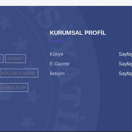
KURUMSAL PROFİL
Künye
Sayfay
R
SİYASET
E-Gazete
Sayfay
KÜLTÜR & SANAT
İletişim
Sayfay
MAKALELER