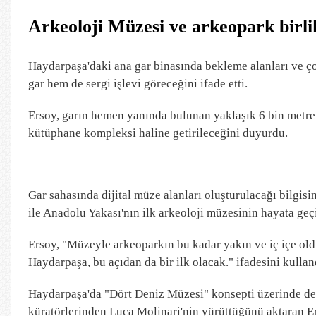
Arkeoloji Müzesi ve arkeopark birli
Haydarpaşa'daki ana gar binasında bekleme alanları ve ço
gar hem de sergi işlevi göreceğini ifade etti.
Ersoy, garın hemen yanında bulunan yaklaşık 6 bin metrek
kütüphane kompleksi haline getirileceğini duyurdu.
Gar sahasında dijital müze alanları oluşturulacağı bilgi
ile Anadolu Yakası'nın ilk arkeoloji müzesinin hayata geçi
Ersoy, "Müzeyle arkeoparkın bu kadar yakın ve iç içe o
Haydarpaşa, bu açıdan da bir ilk olacak." ifadesini kullan
Haydarpaşa'da "Dört Deniz Müzesi" konsepti üzerinde de ç
küratörlerinden Luca Molinari'nin yürüttüğünü aktaran Ers