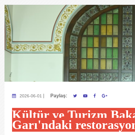
|
Paylaş:
2026-06-01
Kültür ve Turizm Bak
Garı'ndaki restorasyon