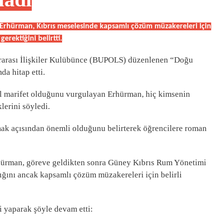
Erhürman, Kıbrıs meselesinde kapsamlı çözüm müzakereleri için
erektiğini belirtti.
lararası İlişkiler Kulübünce (BUPOLS) düzenlenen “Doğu
a hitap etti.
sıl marifet olduğunu vurgulayan Erhürman, hiç kimsenin
lerini söyledi.
ak açısından önemli olduğunu belirterek öğrencilere roman
rhürman, göreve geldikten sonra Güney Kıbrıs Rum Yönetimi
ığını ancak kapsamlı çözüm müzakereleri için belirli
 yaparak şöyle devam etti: