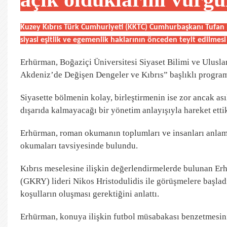
Kuzey Kıbrıs Türk Cumhuriyeti (KKTC) Cumhurbaşkanı Tufan 
siyasi eşitlik ve egemenlik haklarının önceden teyit edilmesi g
Erhürman, Boğaziçi Üniversitesi Siyaset Bilimi ve Ulus
Akdeniz’de Değişen Dengeler ve Kıbrıs” başlıklı programd
Siyasette bölmenin kolay, birleştirmenin ise zor ancak a
dışarıda kalmayacağı bir yönetim anlayışıyla hareket ettik
Erhürman, roman okumanın toplumları ve insanları anlam
okumaları tavsiyesinde bulundu.
Kıbrıs meselesine ilişkin değerlendirmelerde bulunan E
(GKRY) lideri Nikos Hristodulidis ile görüşmelere başlad
koşulların oluşması gerektiğini anlattı.
Erhürman, konuya ilişkin futbol müsabakası benzetmesini