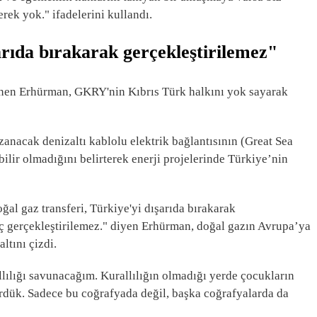
ek yok." ifadelerini kullandı.
arıda bırakarak gerçekleştirilemez"
inen Erhürman, GKRY'nin Kıbrıs Türk halkını yok sayarak
anacak denizaltı kablolu elektrik bağlantısının (Great Sea
lir olmadığını belirterek enerji projelerinde Türkiye’nin
ğal gaz transferi, Türkiye'yi dışarıda bırakarak
hiç gerçekleştirilemez." diyen Erhürman, doğal gazın Avrupa’ya
tını çizdi.
llılığı savunacağım. Kurallılığın olmadığı yerde çocukların
dük. Sadece bu coğrafyada değil, başka coğrafyalarda da