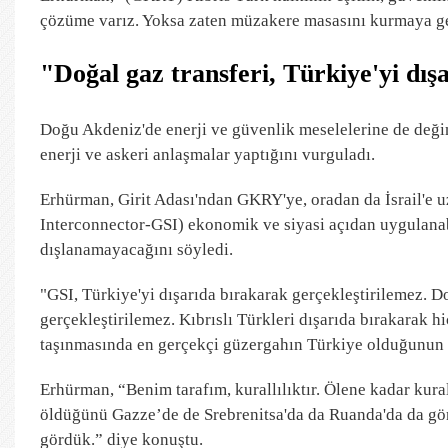
çözüme varız. Yoksa zaten müzakere masasını kurmaya ger
"Doğal gaz transferi, Türkiye'yi dış
Doğu Akdeniz'de enerji ve güvenlik meselelerine de değ
enerji ve askeri anlaşmalar yaptığını vurguladı.
Erhürman, Girit Adası'ndan GKRY'ye, oradan da İsrail'e uz
Interconnector-GSI) ekonomik ve siyasi açıdan uygulanabi
dışlanamayacağını söyledi.
"GSI, Türkiye'yi dışarıda bırakarak gerçekleştirilemez. Do
gerçekleştirilemez. Kıbrıslı Türkleri dışarıda bırakarak 
taşınmasında en gerçekçi güzergahın Türkiye olduğunun al
Erhürman, “Benim tarafım, kurallılıktır. Ölene kadar kura
öldüğünü Gazze’de de Srebrenitsa'da da Ruanda'da da gör
gördük.” diye konuştu.