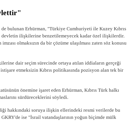
lettir"
e de bulunan Erhürman, "Türkiye Cumhuriyeti ile Kuzey Kıbrıs
devletin ilişkilerine benzetilemeyecek kadar özel ilişkilerdir.
in imzası olmaksızın da bir çözüme ulaşılması zaten söz konusu
erine dair seçim sürecinde ortaya atılan iddiaların gerçeği
stişare etmeksizin Kıbrıs politikasında pozisyon alan tek bir
statüsünün önemine işaret eden Erhürman, Kıbrıs Türk halkı
aslarını sürdüreceklerini söyledi.
ği hakkındaki soruya ilişkin ellerindeki resmi verilerde bu
GKRY'de ise "İsrail vatandaşlarının yoğun biçimde mülk