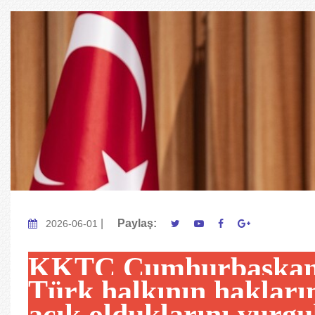
|
Paylaş:
2026-06-01
KKTC Cumhurbaşkanı
Türk halkının hakları
açık olduklarını vurgu