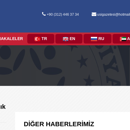
+90 (312) 446 37 34
usigazetesi@hotmai
MAKALELER
TR
EN
RU
A
ık
DİĞER HABERLERİMİZ