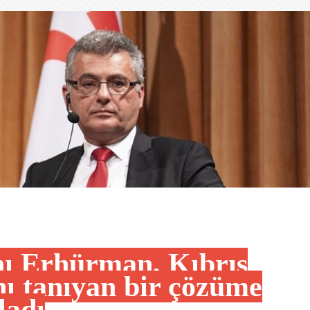
 Erhürman, Kıbrıs
nı tanıyan bir çözüme
ladı