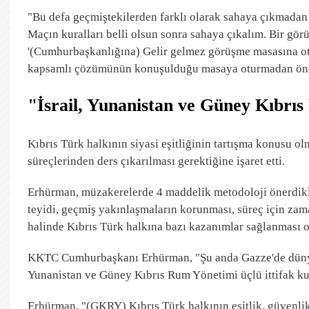
"Bu defa geçmiştekilerden farklı olarak sahaya çıkmadan
Maçın kuralları belli olsun sonra sahaya çıkalım. Bir gör
'(Cumhurbaşkanlığına) Gelir gelmez görüşme masasına o
kapsamlı çözümünün konuşulduğu masaya oturmadan önce 
"İsrail, Yunanistan ve Güney Kıbrıs
Kıbrıs Türk halkının siyasi eşitliğinin tartışma konusu 
süreçlerinden ders çıkarılması gerektiğine işaret etti.
Erhürman, müzakerelerde 4 maddelik metodoloji önerdikleri
teyidi, geçmiş yakınlaşmaların korunması, süreç için za
halinde Kıbrıs Türk halkına bazı kazanımlar sağlanması 
KKTC Cumhurbaşkanı Erhürman, "Şu anda Gazze'de dünyan
Yunanistan ve Güney Kıbrıs Rum Yönetimi üçlü ittifak ku
Erhürman, "(GKRY) Kıbrıs Türk halkının eşitlik, güvenlik