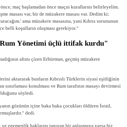
 önce, maç başlamadan önce maçın kurallarını belirleyelim.
üşme masası var, bir de müzakere masası var. Dedim ki;
turacağım.' ama müzakere masasına, yani Kıbrıs sorununun
belli koşulların oluşması gerekiyor."
 Rum Yönetimi üçlü ittifak kurdu"
olmadığının altını çizen Erhürman, geçmiş müzakere
ni aktararak bunların Kıbrıslı Türklerin siyasi eşitliğinin
man sınırlaması konulması ve Rum tarafının masayı devirmesi
olduğunu söyledi.
ın gözünün içine baka baka çocukları öldüren İsrail,
rmuşlardır." dedi.
 ve egemenlik haklarını tanıyan bir anlaşmaya varsa biz