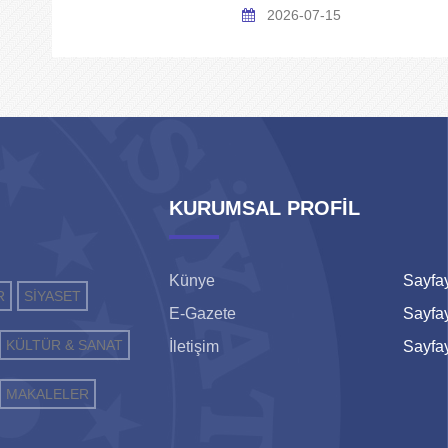
2026-07-15
KURUMSAL PROFİL
Künye
Sayfay
R
SİYASET
E-Gazete
Sayfay
KÜLTÜR & SANAT
İletişim
Sayfay
MAKALELER