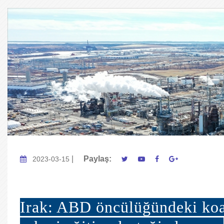
|
Paylaş:
2023-03-15
Irak: ABD öncülüğündeki koa