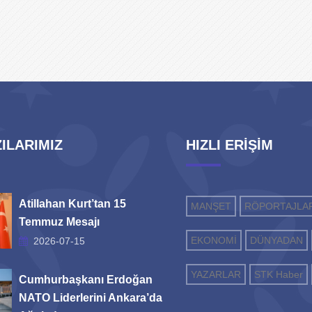
ILARIMIZ
HIZLI ERİŞİM
Atillahan Kurt’tan 15
MANŞET
RÖPORTAJLA
Temmuz Mesajı
EKONOMİ
DÜNYADAN
2026-07-15
YAZARLAR
STK Haber
Cumhurbaşkanı Erdoğan
NATO Liderlerini Ankara’da