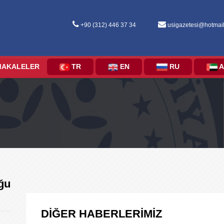
+90 (312) 446 37 34
usigazetesi@hotmai
MAKALELER
TR
EN
RU
A
ğu
DİĞER HABERLERİMİZ