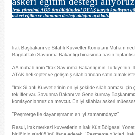
askeri eğitim desteği alıyoruz
Irak yönetimi, ABD öncülüğündeki DEAŞ karşıtı koalisyon güç
askeri eğitim ve donanım desteği aldığını açıkladı.
Irak Başbakanı ve Silahlı Kuvvetler Komutanı Muhammed
Bağdat'taki Savunma Bakanlığı binasında basın toplantısı
AA muhabirinin "Irak Savunma Bakanlığının Türkiye'nin ilk
ATAK helikopter ve gelişmiş silahlarından satın almak ist
"Irak Silahlı Kuvvetlerinin en iyi şekilde silahlanması içi
teklifler var. Savunma Bakanı ve Genelkurmay Başkanımız te
komisyonlarımız da mevcut. En iyi silahlar askeri müesses
"Peşmerge ile dayanışmanın en iyi zamanındayız"
Resul, Irak merkezi kuvvetlerinin Irak Kürt Bölgesel Yönet
birliğinin sürdüğünü ifade ederek, "Peşmerge güçleri, Ira