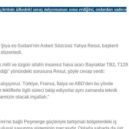
lerinin ülkedeki savaş misyonunun sona erdiğini, onlardan sadece
 Şiya es-Sudani'nin Askeri Sözcüsü Yahya Resul, başkent
 düzenledi.
 milli ve özgün silahlı insansız hava aracı Bayraktar TB2, T129
ediği" yönündeki sorusuna Resul, şöyle cevap verdi:
n çalışıyoruz. Türkiye, Fransa, İtalya ve ABD'den bu yönde
kliflerle ilgili süreci takip ediyorlar aynı zamanda teknik
emizin olacak inşallah."
imi'ne bağlı Peşmerge güçleriyle tartışmalı bölgelerdeki iş
k ulusal savunma sisteminin parçasıdır. Onlarla sahada da üst