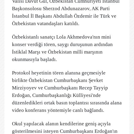
Valisi Davut Gül, Özbekistan Cumhuriyeti İstanbul
Başkonsolosu Sherzod Abdunazarov, AK Parti
İstanbul İl Başkanı Abdullah Özdemir ile Türk ve
Özbekistan vatandaşları katıldı.
Özbekistanlı sanatçı Lola Akhmedova'nın mini
konser verdiği tören, saygı duruşunun ardından
İstiklal Marşı ve Özbekistan milli marşının
okunmasıyla başladı.
Protokol heyetinin tören alanına geçmesiyle
birlikte Özbekistan Cumhurbaşkanı Şevket
Mirziyoyev ve Cumhurbaşkanı Recep Tayyip
Erdoğan, Cumhurbaşkanlığı Külliyesi'nde
düzenledikleri ortak basın toplantısı sırasında alana
video konferans yöntemiyle canlı bağlandı.
Okul yapılacak alanın kendilerine geniş açıyla
gösterilmesini isteyen Cumhurbaşkanı Erdoğan'ın