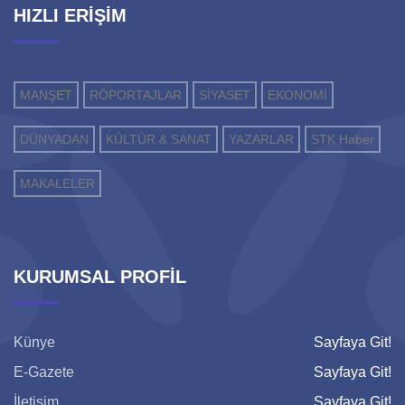
HIZLI ERİŞİM
MANŞET
RÖPORTAJLAR
SİYASET
EKONOMİ
DÜNYADAN
KÜLTÜR & SANAT
YAZARLAR
STK Haber
MAKALELER
KURUMSAL PROFİL
Künye
Sayfaya Git!
E-Gazete
Sayfaya Git!
İletişim
Sayfaya Git!