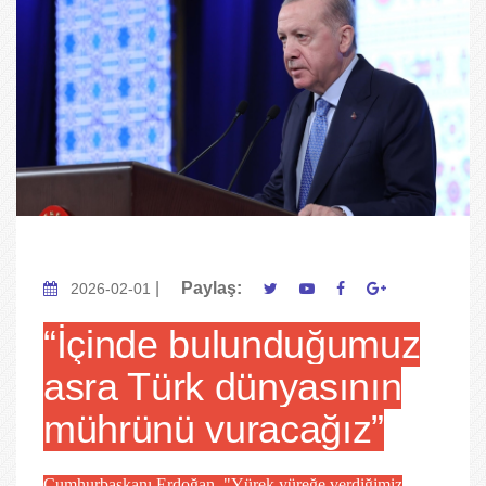
|
Paylaş:
2026-02-01
“İçinde bulunduğumuz
asra Türk dünyasının
mührünü vuracağız”
Cumhurbaşkanı Erdoğan, "Yürek yüreğe verdiğimiz