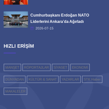
Cumhurbaşkanı Erdoğan NATO
Liderlerini Ankara’da Ağırladı
2026-07-15
HIZLI ERİŞİM
MANŞET
RÖPORTAJLAR
SİYASET
EKONOMİ
DÜNYADAN
KÜLTÜR & SANAT
YAZARLAR
STK Haber
MAKALELER