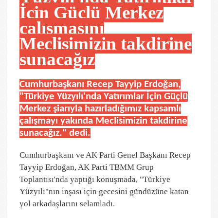
İçin Güçlü Merkez
çalışmasını
Meclisimizin takdirine
sunacağız
Cumhurbaşkanı Recep Tayyip Erdoğan,
"Türkiye Yüzyılı'nda Yatırımlar İçin Güçlü
Merkez şiarıyla hazırladığımız kapsamlı
çalışmayı yakında Meclisimizin takdirine
sunacağız." dedi.
Cumhurbaşkanı ve AK Parti Genel Başkanı Recep
Tayyip Erdoğan, AK Parti TBMM Grup
Toplantısı'nda yaptığı konuşmada, "Türkiye
Yüzyılı"nın inşası için gecesini gündüzüne katan
yol arkadaşlarını selamladı.