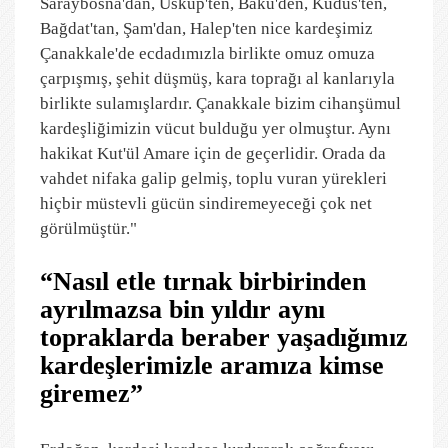
Saraybosna'dan, Üsküp'ten, Bakü'den, Kudüs'ten,
Bağdat'tan, Şam'dan, Halep'ten nice kardeşimiz
Çanakkale'de ecdadımızla birlikte omuz omuza
çarpışmış, şehit düşmüş, kara toprağı al kanlarıyla
birlikte sulamışlardır. Çanakkale bizim cihanşümul
kardeşliğimizin vücut bulduğu yer olmuştur. Aynı
hakikat Kut'ül Amare için de geçerlidir. Orada da
vahdet nifaka galip gelmiş, toplu vuran yürekleri
hiçbir müstevli gücün sindiremeyeceği çok net
görülmüştür."
“Nasıl etle tırnak birbirinden
ayrılmazsa bin yıldır aynı
topraklarda beraber yaşadığımız
kardeşlerimizle aramıza kimse
giremez”