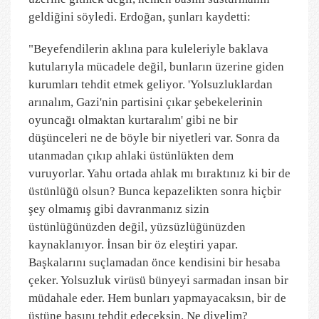
geldiğini söyledi. Erdoğan, şunları kaydetti:
"Beyefendilerin aklına para kuleleriyle baklava
kutularıyla mücadele değil, bunların üzerine giden
kurumları tehdit etmek geliyor. 'Yolsuzluklardan
arınalım, Gazi'nin partisini çıkar şebekelerinin
oyuncağı olmaktan kurtaralım' gibi ne bir
düşünceleri ne de böyle bir niyetleri var. Sonra da
utanmadan çıkıp ahlaki üstünlükten dem
vuruyorlar. Yahu ortada ahlak mı bıraktınız ki bir de
üstünlüğü olsun? Bunca kepazelikten sonra hiçbir
şey olmamış gibi davranmanız sizin
üstünlüğünüzden değil, yüzsüzlüğünüzden
kaynaklanıyor. İnsan bir öz eleştiri yapar.
Başkalarını suçlamadan önce kendisini bir hesaba
çeker. Yolsuzluk virüsü bünyeyi sarmadan insan bir
müdahale eder. Hem bunları yapmayacaksın, bir de
üstüne basını tehdit edeceksin. Ne diyelim?