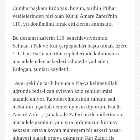
Cumhurbaşkanı Erdoğan, bugün, tarihin iftihar
vesilelerinden biri olan Kut'ül Amare Zaferi'nin
110. yıl dönümünü idrak ettiklerini anımsattı.
Bu destansı zaferin 110. seneidevriyesinde,
Selman-ı Pak ve Kut çarpışmaları başta olmak üzere
1. Cihan Harbi'nin tüm cephelerinde kahramanca
mücadele eden askerleri rahmetle yad eden
Erdoğan, şunları kaydetti:
"Aynı şekilde tarih boyunca İ'la-yı kelimetullah
uğrunda feda-i can eyleyen aziz şehitlerimizi
tazimle anıyor, Rabbim cümlesinin ruhunu şad,
mekanını inşallah cennet eylesin diyorum. Kut'ül
Amare Zaferi, Çanakkale Zaferi'mizle milletimizin
mücadele azminin yanı sıra ordumuzun kurmay
zekasını ortaya koyan muhteşem bir askeri başarı
hikayesi olarak ortaya çıkmıştır. Kut Zaferi ile