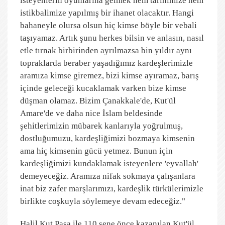
isteyenlerin oyunlarına gelmek hem tarihimize hem
istikbalimize yapılmış bir ihanet olacaktır. Hangi
bahaneyle olursa olsun hiç kimse böyle bir vebali
taşıyamaz. Artık şunu herkes bilsin ve anlasın, nasıl
etle tırnak birbirinden ayrılmazsa bin yıldır aynı
topraklarda beraber yaşadığımız kardeşlerimizle
aramıza kimse giremez, bizi kimse ayıramaz, barış
içinde geleceği kucaklamak varken bize kimse
düşman olamaz. Bizim Çanakkale'de, Kut'ül
Amare'de ve daha nice İslam beldesinde
şehitlerimizin mübarek kanlarıyla yoğrulmuş,
dostluğumuzu, kardeşliğimizi bozmaya kimsenin
ama hiç kimsenin gücü yetmez. Bunun için
kardeşliğimizi kundaklamak isteyenlere 'eyvallah'
demeyeceğiz. Aramıza nifak sokmaya çalışanlara
inat biz zafer marşlarımızı, kardeşlik türkülerimizle
birlikte coşkuyla söylemeye devam edeceğiz."
Halil Kut Paşa ile 110 sene önce kazanılan Kut'ül