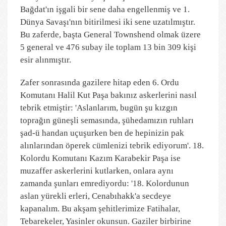
Bağdat'ın işgali bir sene daha engellenmiş ve 1.
Dünya Savaşı'nın bitirilmesi iki sene uzatılmıştır.
Bu zaferde, başta General Townshend olmak üzere
5 general ve 476 subay ile toplam 13 bin 309 kişi
esir alınmıştır.
Zafer sonrasında gazilere hitap eden 6. Ordu
Komutanı Halil Kut Paşa bakınız askerlerini nasıl
tebrik etmiştir: 'Aslanlarım, bugün şu kızgın
toprağın güneşli semasında, şühedamızın ruhları
şad-ü handan uçuşurken ben de hepinizin pak
alınlarından öperek cümlenizi tebrik ediyorum'. 18.
Kolordu Komutanı Kazım Karabekir Paşa ise
muzaffer askerlerini kutlarken, onlara aynı
zamanda şunları emrediyordu: '18. Kolordunun
aslan yürekli erleri, Cenabıhakk'a secdeye
kapanalım. Bu akşam şehitlerimize Fatihalar,
Tebarekeler, Yasinler okunsun. Gaziler birbirine