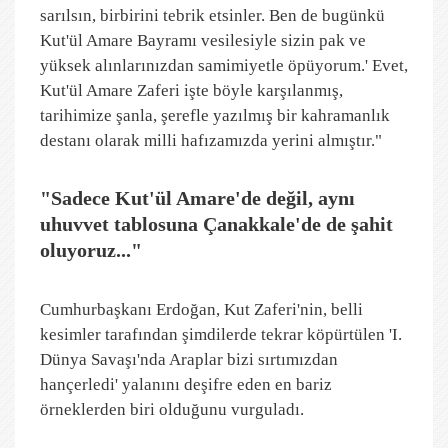
sarılsın, birbirini tebrik etsinler. Ben de bugünkü
Kut'ül Amare Bayramı vesilesiyle sizin pak ve
yüksek alınlarınızdan samimiyetle öpüyorum.' Evet,
Kut'ül Amare Zaferi işte böyle karşılanmış,
tarihimize şanla, şerefle yazılmış bir kahramanlık
destanı olarak milli hafızamızda yerini almıştır."
"Sadece Kut'ül Amare'de değil, aynı
uhuvvet tablosuna Çanakkale'de de şahit
oluyoruz..."
Cumhurbaşkanı Erdoğan, Kut Zaferi'nin, belli
kesimler tarafından şimdilerde tekrar köpürtülen 'I.
Dünya Savaşı'nda Araplar bizi sırtımızdan
hançerledi' yalanını deşifre eden en bariz
örneklerden biri olduğunu vurguladı.