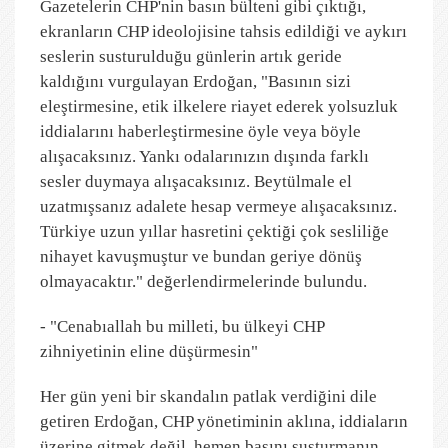
Gazetelerin CHP'nin basın bülteni gibi çıktığı,
ekranların CHP ideolojisine tahsis edildiği ve aykırı
seslerin susturulduğu günlerin artık geride
kaldığını vurgulayan Erdoğan, "Basının sizi
eleştirmesine, etik ilkelere riayet ederek yolsuzluk
iddialarını haberleştirmesine öyle veya böyle
alışacaksınız. Yankı odalarınızın dışında farklı
sesler duymaya alışacaksınız. Beytülmale el
uzatmışsanız adalete hesap vermeye alışacaksınız.
Türkiye uzun yıllar hasretini çektiği çok sesliliğe
nihayet kavuşmuştur ve bundan geriye dönüş
olmayacaktır." değerlendirmelerinde bulundu.
- "Cenabıallah bu milleti, bu ülkeyi CHP
zihniyetinin eline düşürmesin"
Her gün yeni bir skandalın patlak verdiğini dile
getiren Erdoğan, CHP yönetiminin aklına, iddiaların
üzerine gitmek değil, hemen basını susturmanın