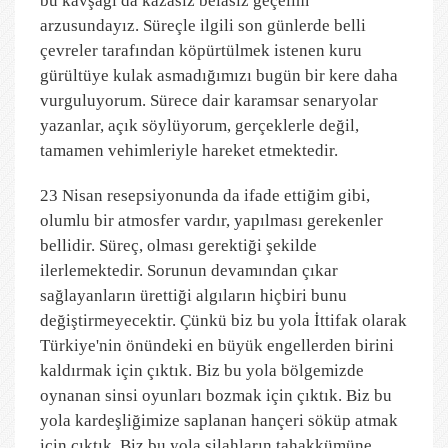
bu kavşağı da kazasız belasız geçelim
arzusundayız. Süreçle ilgili son günlerde belli
çevreler tarafından köpürtülmek istenen kuru
gürültüye kulak asmadığımızı bugün bir kere daha
vurguluyorum. Sürece dair karamsar senaryolar
yazanlar, açık söylüyorum, gerçeklerle değil,
tamamen vehimleriyle hareket etmektedir.
23 Nisan resepsiyonunda da ifade ettiğim gibi,
olumlu bir atmosfer vardır, yapılması gerekenler
bellidir. Süreç, olması gerektiği şekilde
ilerlemektedir. Sorunun devamından çıkar
sağlayanların ürettiği algıların hiçbiri bunu
değiştirmeyecektir. Çünkü biz bu yola İttifak olarak
Türkiye'nin önündeki en büyük engellerden birini
kaldırmak için çıktık. Biz bu yola bölgemizde
oynanan sinsi oyunları bozmak için çıktık. Biz bu
yola kardeşliğimize saplanan hançeri söküp atmak
için çıktık. Biz bu yola silahların tahakkümüne