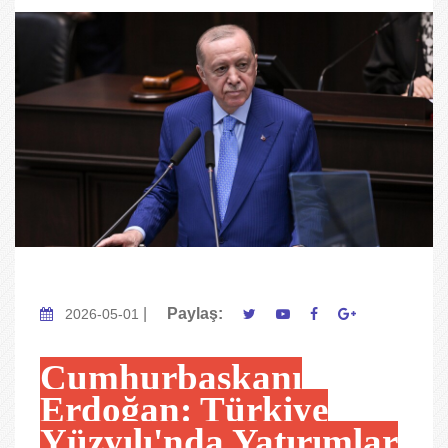
|
Paylaş:
2026-05-01
Cumhurbaşkanı
Erdoğan: Türkiye
Yüzyılı'nda Yatırımlar