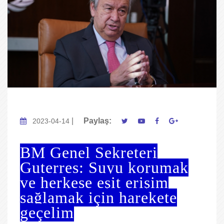
|
Paylaş:
2023-04-14
BM Genel Sekreteri
Guterres: Suyu korumak
ve herkese eşit erişim
sağlamak için harekete
geçelim