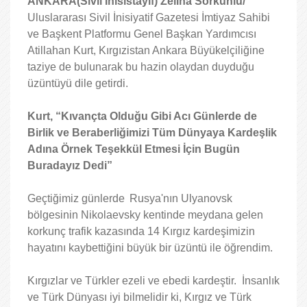
ANKARA(Sivil İnisistayif) Zeliha Sorkunlu/
Uluslararası Sivil İnisiyatif Gazetesi İmtiyaz Sahibi
ve Başkent Platformu Genel Başkan Yardımcısı
Atillahan Kurt, Kırgızistan Ankara Büyükelçiliğine
taziye de bulunarak bu hazin olaydan duyduğu
üzüntüyü dile getirdi.
Kurt, “Kıvançta Olduğu Gibi Acı Günlerde de
Birlik ve Beraberliğimizi Tüm Dünyaya Kardeşlik
Adına Örnek Teşekkül Etmesi İçin Bugün
Buradayız Dedi”
Geçtiğimiz günlerde
Rusya'nın Ulyanovsk
bölgesinin Nikolaevsky kentinde meydana gelen
korkunç trafik kazasında 14 Kırgız kardeşimizin
hayatını kaybettiğini büyük bir üzüntü ile öğrendim.
Kırgızlar ve Türkler ezeli ve ebedi kardeştir. İnsanlık
ve Türk Dünyası iyi bilmelidir ki, Kırgız ve Türk