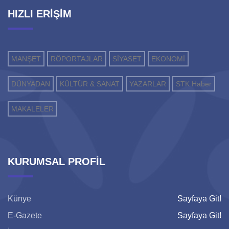
HIZLI ERİŞİM
MANŞET
RÖPORTAJLAR
SİYASET
EKONOMİ
DÜNYADAN
KÜLTÜR & SANAT
YAZARLAR
STK Haber
MAKALELER
KURUMSAL PROFİL
Künye
Sayfaya Git!
E-Gazete
Sayfaya Git!