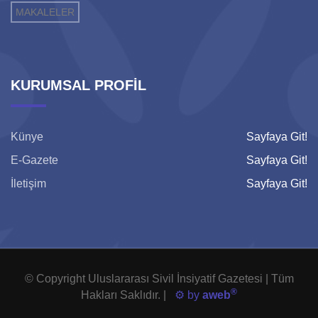
MAKALELER
KURUMSAL PROFİL
Künye
Sayfaya Git!
E-Gazete
Sayfaya Git!
İletişim
Sayfaya Git!
© Copyright Uluslararası Sivil İnsiyatif Gazetesi | Tüm
®
Hakları Saklıdır. |
⚙️ by
aweb