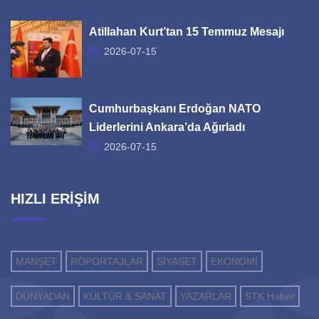
Atillahan Kurt’tan 15 Temmuz Mesajı
2026-07-15
Cumhurbaşkanı Erdoğan NATO
Liderlerini Ankara’da Ağırladı
2026-07-15
HIZLI ERİŞİM
MANŞET
RÖPORTAJLAR
SİYASET
EKONOMİ
DÜNYADAN
KÜLTÜR & SANAT
YAZARLAR
STK Haber