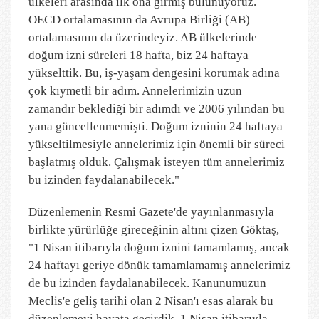
ülkeleri arasında ilk ona girmiş bulunuyoruz.
OECD ortalamasının da Avrupa Birliği (AB)
ortalamasının da üzerindeyiz. AB ülkelerinde
doğum izni süreleri 18 hafta, biz 24 haftaya
yükselttik. Bu, iş-yaşam dengesini korumak adına
çok kıymetli bir adım. Annelerimizin uzun
zamandır beklediği bir adımdı ve 2006 yılından bu
yana güncellenmemişti. Doğum izninin 24 haftaya
yükseltilmesiyle annelerimiz için önemli bir süreci
başlatmış olduk. Çalışmak isteyen tüm annelerimiz
bu izinden faydalanabilecek."
Düzenlemenin Resmi Gazete'de yayınlanmasıyla
birlikte yürürlüğe gireceğinin altını çizen Göktaş,
"1 Nisan itibarıyla doğum iznini tamamlamış, ancak
24 haftayı geriye dönük tamamlamamış annelerimiz
de bu izinden faydalanabilecek. Kanunumuzun
Meclis'e geliş tarihi olan 2 Nisan'ı esas alarak bu
düzenlemeyi hayata geçirdik. 1 Nisan itibarıyla