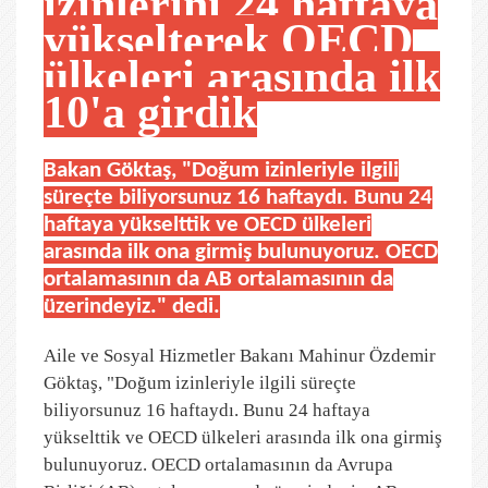
izinlerini 24 haftaya
yükselterek OECD
ülkeleri arasında ilk
10'a girdik
Bakan Göktaş, "Doğum izinleriyle ilgili
süreçte biliyorsunuz 16 haftaydı. Bunu 24
haftaya yükselttik ve OECD ülkeleri
arasında ilk ona girmiş bulunuyoruz. OECD
ortalamasının da AB ortalamasının da
üzerindeyiz." dedi.
Aile ve Sosyal Hizmetler Bakanı Mahinur Özdemir
Göktaş, "Doğum izinleriyle ilgili süreçte
biliyorsunuz 16 haftaydı. Bunu 24 haftaya
yükselttik ve OECD ülkeleri arasında ilk ona girmiş
bulunuyoruz. OECD ortalamasının da Avrupa