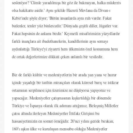
sesleniyor? 'Cümle yaradılmışa bir göz ile bakmayan, halka müderris
olsa hakikatte asidir.' Aynı şekilde Hazreti Mevlana da Divan-ı
Kebir'inde şöyle diyor; 'Bütün insanlarda aynı ruh vardır. Fakat
bedenler, tenler yüz binlercedir.' Dünyada çeşitli diller, lügatler var.
Fakat hepsinin de anlamı birdir.' Kıymetli misafirimizin yüzyıllardır
farklı inançlara ait ibadethanelerin, kandillerinin aynı semayı
aydınlattığı Türkiye'yi ziyareti hem ülkemizin özel konumuna hem
de ortak değerlerimize dikkati çeken anlamlı bir vesiledir.
Biz de farklı kültür ve medeniyetlerin bir arada yan yana ve huzur
içinde yaşadığı bir tarihin mirasçıları olarak küresel barış ve istikrar
ortamının serpilmesi için üzerimize ne düşüyorsa yapıyoruz ve
yapacağız. Medeniyetler çatışmasının kışkırtıldığı bir dönemde
Türkiye ve İspanya olarak ilk adımını attığımız, Birleşmiş Milletler
çatısı altında ilerleyen Medeniyetler İttifakı Girişimi bu
hassasiyetimizin en somut örneğidir. 20'nci yılını geride bırakan,
160'ı aşkın ülke ve kuruluşun mensubu olduğu Medeniyetler