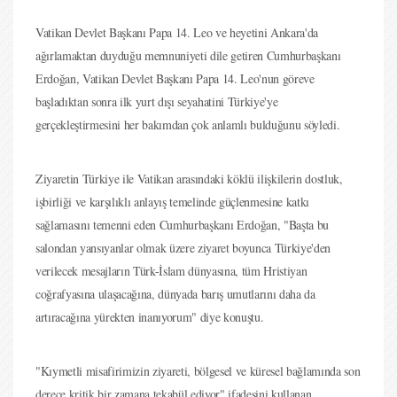
Vatikan Devlet Başkanı Papa 14. Leo ve heyetini Ankara'da
ağırlamaktan duyduğu memnuniyeti dile getiren Cumhurbaşkanı
Erdoğan, Vatikan Devlet Başkanı Papa 14. Leo'nun göreve
başladıktan sonra ilk yurt dışı seyahatini Türkiye'ye
gerçekleştirmesini her bakımdan çok anlamlı bulduğunu söyledi.
Ziyaretin Türkiye ile Vatikan arasındaki köklü ilişkilerin dostluk,
işbirliği ve karşılıklı anlayış temelinde güçlenmesine katkı
sağlamasını temenni eden Cumhurbaşkanı Erdoğan, "Başta bu
salondan yansıyanlar olmak üzere ziyaret boyunca Türkiye'den
verilecek mesajların Türk-İslam dünyasına, tüm Hristiyan
coğrafyasına ulaşacağına, dünyada barış umutlarını daha da
artıracağına yürekten inanıyorum" diye konuştu.
"Kıymetli misafirimizin ziyareti, bölgesel ve küresel bağlamında son
derece kritik bir zamana tekabül ediyor" ifadesini kullanan