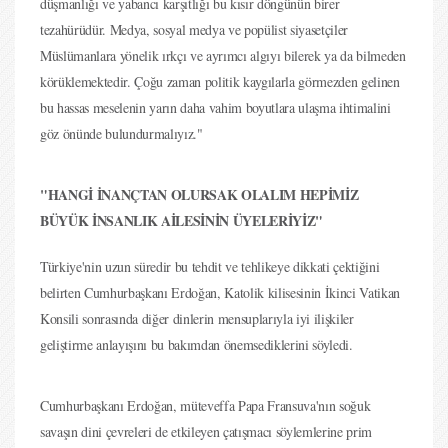
düşmanlığı ve yabancı karşıtlığı bu kısır döngünün birer
tezahürüdür. Medya, sosyal medya ve popülist siyasetçiler
Müslümanlara yönelik ırkçı ve ayrımcı algıyı bilerek ya da bilmeden
körüklemektedir. Çoğu zaman politik kaygılarla görmezden gelinen
bu hassas meselenin yarın daha vahim boyutlara ulaşma ihtimalini
göz önünde bulundurmalıyız."
"HANGİ İNANÇTAN OLURSAK OLALIM HEPİMİZ
BÜYÜK İNSANLIK AİLESİNİN ÜYELERİYİZ"
Türkiye'nin uzun süredir bu tehdit ve tehlikeye dikkati çektiğini
belirten Cumhurbaşkanı Erdoğan, Katolik kilisesinin İkinci Vatikan
Konsili sonrasında diğer dinlerin mensuplarıyla iyi ilişkiler
geliştirme anlayışını bu bakımdan önemsediklerini söyledi.
Cumhurbaşkanı Erdoğan, müteveffa Papa Fransuva'nın soğuk
savaşın dini çevreleri de etkileyen çatışmacı söylemlerine prim