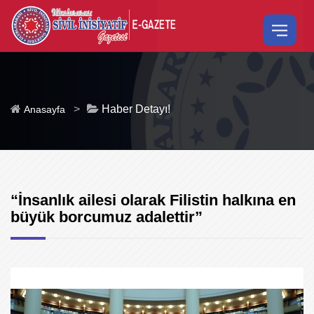
>
Haber Detayı!
Anasayfa
“İnsanlık ailesi olarak Filistin halkına en
büyük borcumuz adalettir”