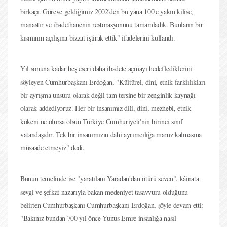
birkaçı. Göreve geldiğimiz 2002'den bu yana 100'e yakın kilise,
manastır ve ibadethanenin restorasyonunu tamamladık. Bunların bir
kısmının açılışına bizzat iştirak ettik" ifadelerini kullandı.
Yıl sonuna kadar beş eseri daha ibadete açmayı hedeflediklerini
söyleyen Cumhurbaşkanı Erdoğan, "Kültürel, dini, etnik farklılıkları
bir ayrışma unsuru olarak değil tam tersine bir zenginlik kaynağı
olarak addediyoruz. Her bir insanımız dili, dini, mezhebi, etnik
kökeni ne olursa olsun Türkiye Cumhuriyeti'nin birinci sınıf
vatandaşıdır. Tek bir insanımızın dahi ayrımcılığa maruz kalmasına
müsaade etmeyiz" dedi.
Bunun temelinde ise "yaratılanı Yaradan'dan ötürü seven", kâinata
sevgi ve şefkat nazarıyla bakan medeniyet tasavvuru olduğunu
belirten Cumhurbaşkanı Cumhurbaşkanı Erdoğan, şöyle devam etti:
"Bakınız bundan 700 yıl önce Yunus Emre insanlığa nasıl