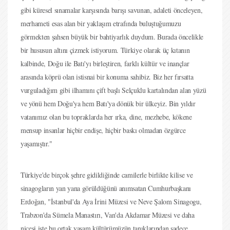
gibi küresel sınamalar karşısında barışı savunan, adaleti önceleyen,
merhameti esas alan bir yaklaşım etrafında buluştuğumuzu
görmekten şahsen büyük bir bahtiyarlık duydum. Burada öncelikle
bir hususun altını çizmek istiyorum. Türkiye olarak üç kıtanın
kalbinde, Doğu ile Batı'yı birleştiren, farklı kültür ve inançlar
arasında köprü olan istisnai bir konuma sahibiz. Biz her fırsatta
vurguladığım gibi ilhamını çift başlı Selçuklu kartalından alan yüzü
ve yönü hem Doğu'ya hem Batı'ya dönük bir ülkeyiz. Bin yıldır
vatanımız olan bu topraklarda her ırka, dine, mezhebe, kökene
mensup insanlar hiçbir endişe, hiçbir baskı olmadan özgürce
yaşamıştır."
Türkiye'de birçok şehre gidildiğinde camilerle birlikte kilise ve
sinagogların yan yana görüldüğünü anımsatan Cumhurbaşkanı
Erdoğan, "İstanbul'da Aya İrini Müzesi ve Neve Şalom Sinagogu,
Trabzon'da Sümela Manastırı, Van'da Akdamar Müzesi ve daha
nicesi işte bu ortak yaşam kültürümüzün tanıklarından sadece