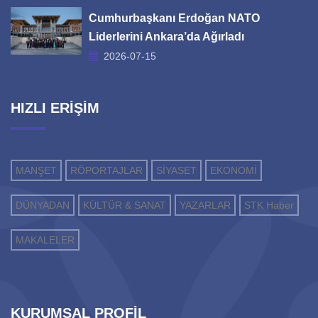
Cumhurbaşkanı Erdoğan NATO
Liderlerini Ankara’da Ağırladı
2026-07-15
HIZLI ERİŞİM
MANŞET
RÖPORTAJLAR
SİYASET
EKONOMİ
DÜNYADAN
KÜLTÜR & SANAT
YAZARLAR
STK Haber
MAKALELER
KURUMSAL PROFİL