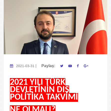
|
Paylaş:
2021-03-31
2021 YILI TÜRK
DEVLETİNİN DIŞ
POLİTİKA TAKVİMİ
NE OLMALI?