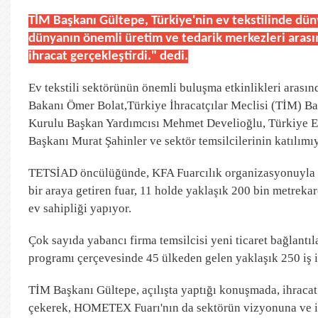
TİM Başkanı Gültepe, Türkiye'nin ev tekstilinde dü
dünyanın önemli üretim ve tedarik merkezleri arasın
ihracat gerçekleştirdi." dedi.
Ev tekstili sektörünün önemli buluşma etkinlikleri arası
Bakanı Ömer Bolat,Türkiye İhracatçılar Meclisi (TİM) Ba
Kurulu Başkan Yardımcısı Mehmet Develioğlu, Türkiye Ev 
Başkanı Murat Şahinler ve sektör temsilcilerinin katılımı
TETSİAD öncülüğünde, KFA Fuarcılık organizasyonuyla b
bir araya getiren fuar, 11 holde yaklaşık 200 bin metreka
ev sahipliği yapıyor.
Çok sayıda yabancı firma temsilcisi yeni ticaret bağlant
programı çerçevesinde 45 ülkeden gelen yaklaşık 250 iş i
TİM Başkanı Gültepe, açılışta yaptığı konuşmada, ihracat i
çekerek, HOMETEX Fuarı'nın da sektörün vizyonuna ve ihr