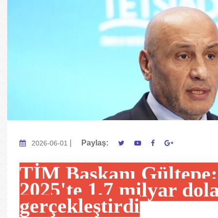
|
Paylaş:
2026-06-01
TİM Başkanı Gültepe: 
2025'te 1,7 milyar dola
gerçekleştirdi