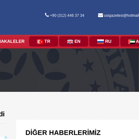
+90 (312) 446 37 34
usigazetesi@hotmai
MAKALELER
TR
EN
RU
A
di
DİĞER HABERLERİMİZ