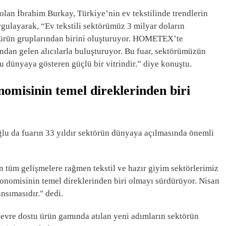
an İbrahim Burkay, Türkiye’nin ev tekstilinde trendlerin
rgulayarak, “Ev tekstili sektörümüz 3 milyar doların
ü ürün gruplarından birini oluşturuyor. HOMETEX’te
ndan gelen alıcılarla buluşturuyor. Bu fuar, sektörümüzün
nu dünyaya gösteren güçlü bir vitrindir.” diye konuştu.
nomisinin temel direklerinden biri
u da fuarın 33 yıldır sektörün dünyaya açılmasında önemli
 tüm gelişmelere rağmen tekstil ve hazır giyim sektörlerimiz
onomisinin temel direklerinden biri olmayı sürdürüyor. Nisan
ansımasıdır." dedi.
 çevre dostu ürün gamında atılan yeni adımların sektörün