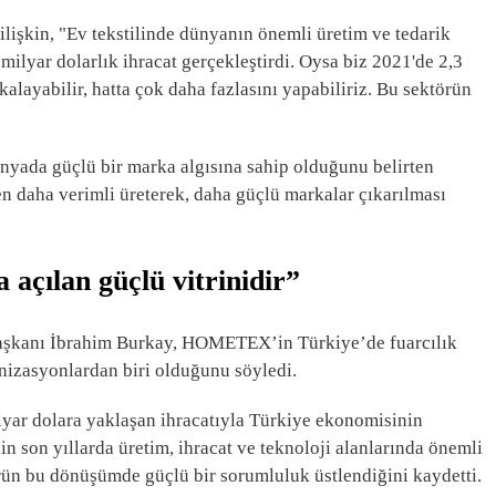
lişkin, "Ev tekstilinde dünyanın önemli üretim ve tedarik
milyar dolarlık ihracat gerçekleştirdi. Oysa biz 2021'de 2,3
alayabilir, hatta çok daha fazlasını yapabiliriz. Bu sektörün
ünyada güçlü bir marka algısına sahip olduğunu belirten
en daha verimli üreterek, daha güçlü markalar çıkarılması
ılan güçlü vitrinidir”
aşkanı İbrahim Burkay, HOMETEX’in Türkiye’de fuarcılık
nizasyonlardan biri olduğunu söyledi.
lyar dolara yaklaşan ihracatıyla Türkiye ekonomisinin
nin son yıllarda üretim, ihracat ve teknoloji alanlarında önemli
örün bu dönüşümde güçlü bir sorumluluk üstlendiğini kaydetti.