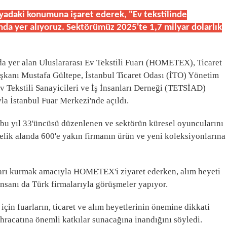
nyadaki konumuna işaret ederek, "Ev tekstilinde
da yer alıyoruz. Sektörümüz 2025'te 1,7 milyar dolarlık
nda yer alan Uluslararası Ev Tekstili Fuarı (HOMETEX), Ticaret
şkanı Mustafa Gültepe, İstanbul Ticaret Odası (İTO) Yönetim
Tekstili Sanayicileri ve İş İnsanları Derneği (TETSİAD)
yla İstanbul Fuar Merkezi'nde açıldı.
u yıl 33'üncüsü düzenlenen ve sektörün küresel oyuncularını
relik alanda 600'e yakın firmanın ürün ve yeni koleksiyonlarına
ıları kurmak amacıyla HOMETEX'i ziyaret ederken, alım heyeti
nsanı da Türk firmalarıyla görüşmeler yapıyor.
çin fuarların, ticaret ve alım heyetlerinin önemine dikkati
acatına önemli katkılar sunacağına inandığını söyledi.