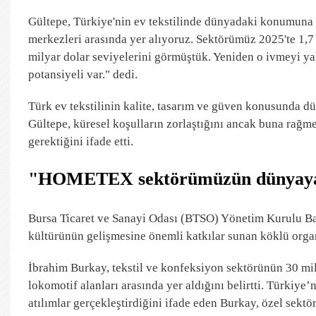
Gültepe, Türkiye'nin ev tekstilinde dünyadaki konumuna i
merkezleri arasında yer alıyoruz. Sektörümüz 2025'te 1,7 
milyar dolar seviyelerini görmüştük. Yeniden o ivmeyi yak
potansiyeli var." dedi.
Türk ev tekstilinin kalite, tasarım ve güven konusunda d
Gültepe, küresel koşulların zorlaştığını ancak buna rağm
gerektiğini ifade etti.
"HOMETEX sektörümüzün dünyaya aç
Bursa Ticaret ve Sanayi Odası (BTSO) Yönetim Kurulu B
kültürünün gelişmesine önemli katkılar sunan köklü orga
İbrahim Burkay, tekstil ve konfeksiyon sektörünün 30 mi
lokomotif alanları arasında yer aldığını belirtti. Türkiye’
atılımlar gerçekleştirdiğini ifade eden Burkay, özel sekt