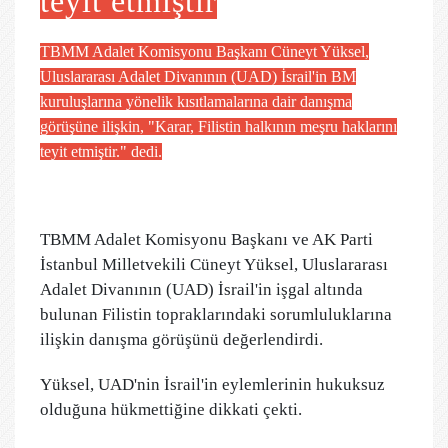
teyit etmiştir
TBMM Adalet Komisyonu Başkanı Cüneyt Yüksel,
Uluslararası Adalet Divanının (UAD) İsrail'in BM
kuruluşlarına yönelik kısıtlamalarına dair danışma
görüşüne ilişkin, "Karar, Filistin halkının meşru haklarını
teyit etmiştir." dedi.
TBMM Adalet Komisyonu Başkanı ve AK Parti
İstanbul Milletvekili Cüneyt Yüksel, Uluslararası
Adalet Divanının (UAD) İsrail'in işgal altında
bulunan Filistin topraklarındaki sorumluluklarına
ilişkin danışma görüşünü değerlendirdi.
Yüksel, UAD'nin İsrail'in eylemlerinin hukuksuz
olduğuna hükmettiğine dikkati çekti.