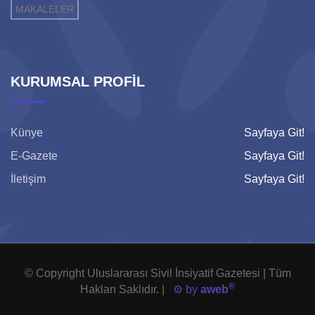
MAKALELER
KURUMSAL PROFİL
Künye
Sayfaya Git!
E-Gazete
Sayfaya Git!
İletişim
Sayfaya Git!
© Copyright Uluslararası Sivil İnsiyatif Gazetesi | Tüm
®
Hakları Saklıdır. |
⚙️ by
aweb