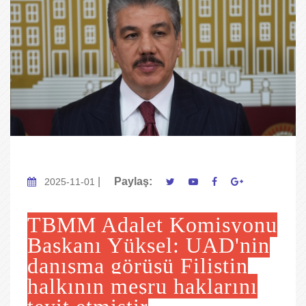
|
Paylaş:
2025-11-01
TBMM Adalet Komisyonu
Başkanı Yüksel: UAD'nin
danışma görüşü Filistin
halkının meşru haklarını