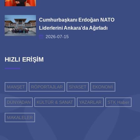
Cumhurbaşkanı Erdoğan NATO
Liderlerini Ankara’da Ağırladı
2026-07-15
HIZLI ERİŞİM
MANŞET
RÖPORTAJLAR
SİYASET
EKONOMİ
DÜNYADAN
KÜLTÜR & SANAT
YAZARLAR
STK Haber
MAKALELER