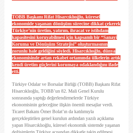
TOBB Başkanı Rifat Hisarcıklıoğlu, küresel
ekonomide yaşanan dönüşüm sürecine dikkat çekerek
Türkiye’nin üretim, yatırım, ihracat ve istihdam
kapasitesini koruyabilmesi için kapsamlı bir “Sanayi
Koruma ve Dönüşüm Stratejisi” oluşturmasının
zorunlu hale geldiğini söyledi. Hisarcıklıoğlu, dünya
ekonomisinde artan rekabet ortamında ülkelerin artık
kendi üretim güçlerini korumaya odaklandığını ifade
etti.
Türkiye Odalar ve Borsalar Birliği (TOBB) Başkanı Rifat
Hisarcıklıoğlu, TOBB’un 82. Mali Genel Kurulu
sonrasında yaptığı değerlendirmelerde Türkiye
ekonomisinin geleceğine ilişkin önemli mesajlar verdi.
Ticaret Bakanı Ömer Bolat’ın da katılımıyla
gerçekleştirilen genel kurulun ardından yazılı açıklama
yapan Hisarcıklıoğlu, küresel ekonomik sistemde yaşanan
değişimlerin Türkiye açısından dikkatle takip edilmesi