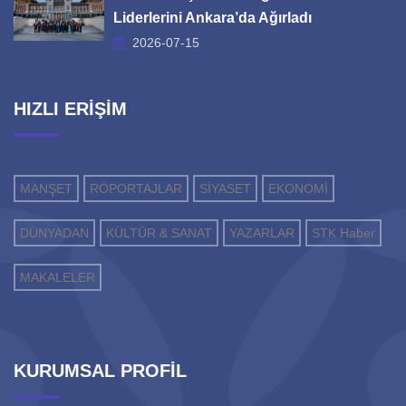
Liderlerini Ankara’da Ağırladı
2026-07-15
HIZLI ERİŞİM
MANŞET
RÖPORTAJLAR
SİYASET
EKONOMİ
DÜNYADAN
KÜLTÜR & SANAT
YAZARLAR
STK Haber
MAKALELER
KURUMSAL PROFİL