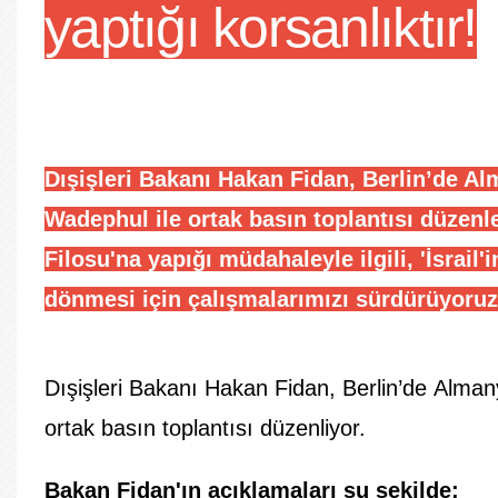
yaptığı korsanlıktır!
Dışişleri Bakanı Hakan Fidan, Berlin’de A
Wadephul ile ortak basın toplantısı düzenl
Filosu'na yapığı müdahaleyle ilgili, 'İsrail'
dönmesi için çalışmalarımızı sürdürüyoruz
Dışişleri
Bakanı
Hakan Fidan
, Berlin’de
Alman
ortak basın toplantısı düzenliyor.
Bakan Fidan'ın açıklamaları şu şekilde: