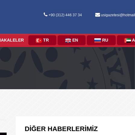
+90 (312) 446 37 34
usigazetesi@hotmai
MAKALELER
TR
EN
RU
A
DİĞER HABERLERİMİZ