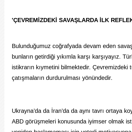
'ÇEVREMİZDEKİ SAVAŞLARDA İLK REFLE
Bulunduğumuz coğrafyada devam eden savaşlar,
bunların getirdiği yıkımla karşı karşıyayız. Tür
istikrarın kıymetini bilmektedir. Çevremizdeki 
çatışmaların durdurulması yönündedir.
Ukrayna’da da İran’da da aynı tavrı ortaya k
ABD görüşmeleri konusunda iyimser olmak ist
yeniden başlamaması için yeterli motivasyona 