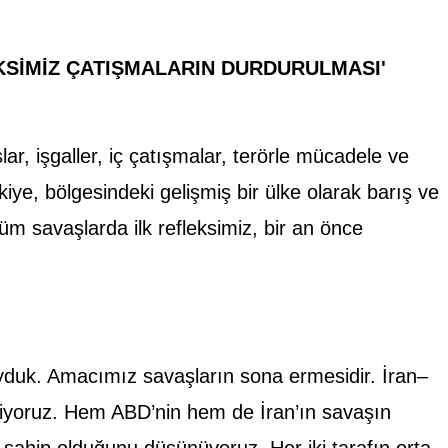
KSİMİZ ÇATIŞMALARIN DURDURULMASI'
 işgaller, iç çatışmalar, terörle mücadele ve
kiye, bölgesindeki gelişmiş bir ülke olarak barış ve
tüm savaşlarda ilk refleksimiz, bir an önce
oyduk. Amacımız savaşların sona ermesidir. İran–
iyoruz. Hem ABD’nin hem de İran’ın savaşın
sahip olduğunu düşünüyoruz. Her iki tarafın orta