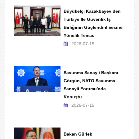
Büyükelçi Kazakbayev’den
Türkiye Ile Güvenlik İş
Birliğinin Güçlendirilmesine
Yönelik Temas
2026-07-15
Savunma Sanayii Başkanı
Görgün, NATO Savunma
Sanayii Forumu'nda
Konuştu
2026-07-15
Bakan Gürlek