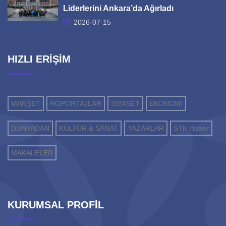
Liderlerini Ankara’da Ağırladı
2026-07-15
HIZLI ERİŞİM
MANŞET
RÖPORTAJLAR
SİYASET
EKONOMİ
DÜNYADAN
KÜLTÜR & SANAT
YAZARLAR
STK Haber
MAKALELER
KURUMSAL PROFİL