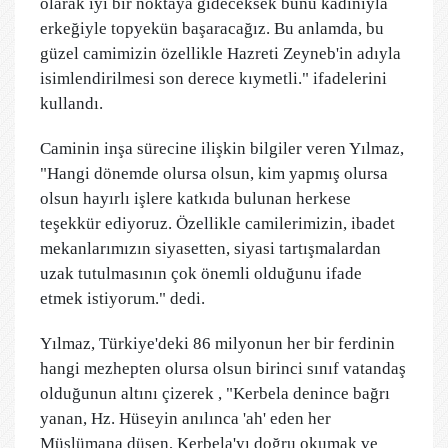
olarak iyi bir noktaya gideceksek bunu kadınıyla
erkeğiyle topyekün başaracağız. Bu anlamda, bu
güzel camimizin özellikle Hazreti Zeyneb'in adıyla
isimlendirilmesi son derece kıymetli." ifadelerini
kullandı.
Caminin inşa sürecine ilişkin bilgiler veren Yılmaz,
"Hangi dönemde olursa olsun, kim yapmış olursa
olsun hayırlı işlere katkıda bulunan herkese
teşekkür ediyoruz. Özellikle camilerimizin, ibadet
mekanlarımızın siyasetten, siyasi tartışmalardan
uzak tutulmasının çok önemli olduğunu ifade
etmek istiyorum." dedi.
Yılmaz, Türkiye'deki 86 milyonun her bir ferdinin
hangi mezhepten olursa olsun birinci sınıf vatandaş
olduğunun altını çizerek , "Kerbela denince bağrı
yanan, Hz. Hüseyin anılınca 'ah' eden her
Müslümana düşen, Kerbela'yı doğru okumak ve