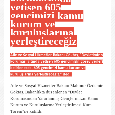
yetişen 605
gencimizi kamu
kurum ve
kuruluşlarına
yerleştireceğiz
Aile ve Sosyal Hizmetler Bakanı Göktaş, "Devletimizin
koruması altında yetişen 605 gencimizin görev yerleri
belirlenecek. 605 gencimizi kamu kurum ve
kuruluşlarına yerleştireceğiz." dedi.
Aile ve Sosyal Hizmetler Bakanı Mahinur Özdemir
Göktaş, Bakanlıkta düzenlenen "Devlet
Korumasından Yararlanmış Gençlerimizin Kamu
Kurum ve Kuruluşlarına Yerleştirilmesi Kura
Töreni"ne katıldı.