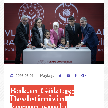
|
Paylaş:
2026-06-01
Bakan Göktaş:
Devletimizin
korumasında